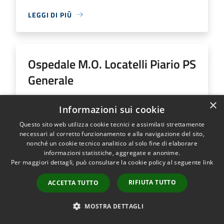
LEGGI DI PIÙ
Ospedale M.O. Locatelli Piario PS
Generale
×
Indirizzo
Via Groppino, 22
Informazioni sui cookie
Ospedale M.O. Locatelli Piario PS Generale...
Questo sito web utilizza cookie tecnici e assimilati strettamente
necessari al corretto funzionamento e alla navigazione del sito,
nonché un cookie tecnico analitico al solo fine di elaborare
informazioni statistiche, aggregate e anonime.
Per maggiori dettagli, può consultare la cookie policy al seguente
link
LEGGI DI PIÙ
RIFIUTA TUTTO
ACCETTA TUTTO
MOSTRA DETTAGLI
Ospedale SS Trinità Romano L.