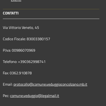
CONTATTI
Via Vittorio Veneto, 45
Codice Fiscale: 83003380157
P.Iva: 00986070969
Telefono: +390362998741
Fax: 0362.910878
Email:
protocollo@comune.veduggioconcolzano.mb.it
Pec:
comune.veduggio@legalmail.it