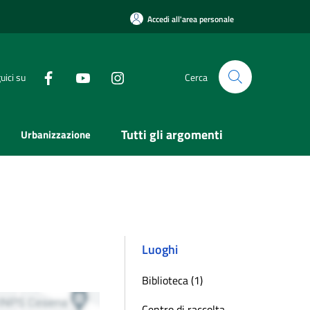
Accedi all'area personale
uici su
Cerca
Tutti gli argomenti
Urbanizzazione
Luoghi
Biblioteca (1)
Centro di raccolta