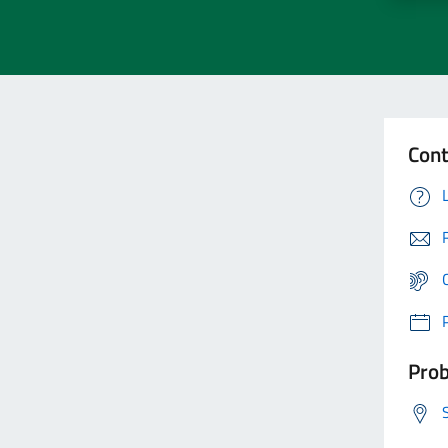
Cont
Prob