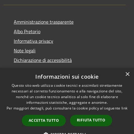
Amministrazione trasparente
Albo Pretorio
Informativa privacy
Note legali
Dichiarazione di accessibilità
×
Informazioni sui cookie
Questo sito web utilizza cookie tecnici e assimilati strettamente
RSS
Copyright © 2026 • Comune di
necessari al corretto funzionamento e alla navigazione del sito,
Accessibilità
Veduggio con Colzano •
nonché un cookie tecnico analitico al solo fine di elaborare
informazioni statistiche, aggregate e anonime.
Privacy
Municipium
Powered by
•
Per maggiori dettagli, può consultare la cookie policy al seguente
link
Cookie
Accesso redazione
Mappa del sito
RIFIUTA TUTTO
ACCETTA TUTTO
Segnalazioni di non
conformità