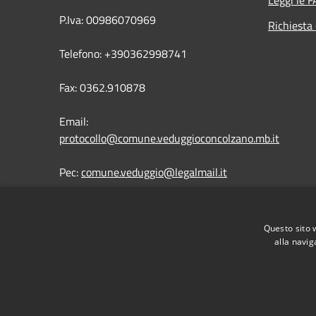
Leggi le 
P.Iva: 00986070969
Richiesta 
Telefono: +390362998741
Fax: 0362.910878
Email:
protocollo@comune.veduggioconcolzano.mb.it
Pec:
comune.veduggio@legalmail.it
Questo sito 
alla navig
RSS
Accessibilità
Privacy
Cookie
Mappa de