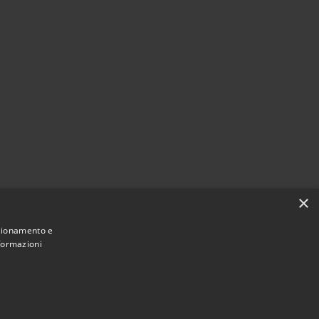
×
nzionamento e
nformazioni
Municipium
Accesso
eduggio con Colzano • Powered by
•