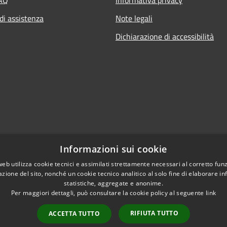
FAQ
Informativa privacy
di assistenza
Note legali
Dichiarazione di accessibilità
Informazioni sui cookie
web utilizza cookie tecnici e assimilati strettamente necessari al corretto fu
azione del sito, nonché un cookie tecnico analitico al solo fine di elaborare i
statistiche, aggregate e anonime.
Per maggiori dettagli, può consultare la cookie policy al seguente
link
RIFIUTA TUTTO
ACCETTA TUTTO
l sito
Copyright © 2026 • Comune di V