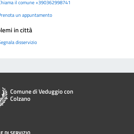
Chiama il comune +390362998741
Prenota un appuntamento
lemi in città
Segnala disservizio
Comune di Veduggio con
Colzano
E DI SERVIZIO