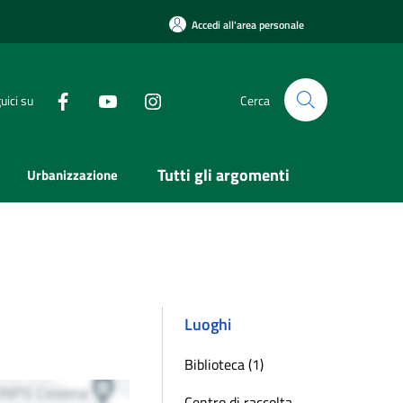
Accedi all'area personale
uici su
Cerca
Tutti gli argomenti
Urbanizzazione
Luoghi
Biblioteca (1)
Centro di raccolta