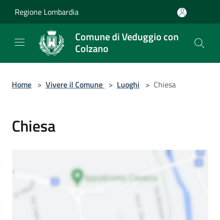
Salta al contenuto principale
Regione Lombardia
Comune di Veduggio con
Colzano
Home
>
Vivere il Comune
>
Luoghi
>
Chiesa
Chiesa