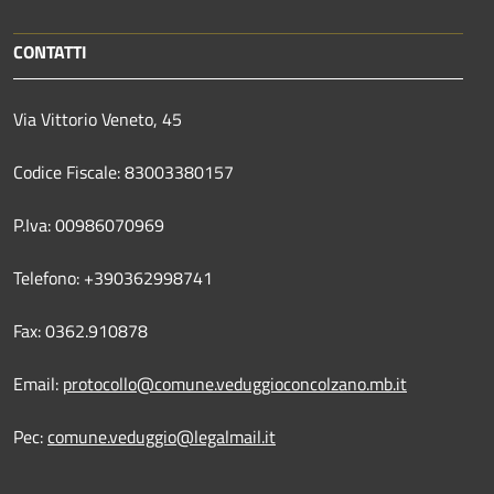
CONTATTI
Via Vittorio Veneto, 45
Codice Fiscale: 83003380157
P.Iva: 00986070969
Telefono: +390362998741
Fax: 0362.910878
Email:
protocollo@comune.veduggioconcolzano.mb.it
Pec:
comune.veduggio@legalmail.it