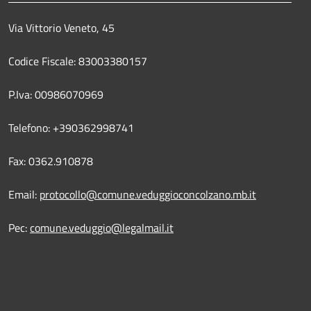
Via Vittorio Veneto, 45
Codice Fiscale: 83003380157
P.Iva: 00986070969
Telefono: +390362998741
Fax: 0362.910878
Email:
protocollo@comune.veduggioconcolzano.mb.it
Pec:
comune.veduggio@legalmail.it