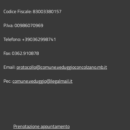
Codice Fiscale: 83003380157
P.Iva: 00986070969
Telefono: +390362998741
Fax: 0362.910878
Email:
protocollo@comune.veduggioconcolzano.mb.it
Pec:
comune.veduggio@legalmail.it
Prenotazione appuntamento