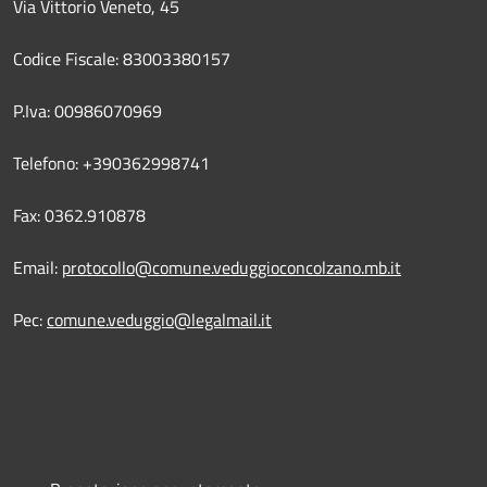
Via Vittorio Veneto, 45
Codice Fiscale: 83003380157
P.Iva: 00986070969
Telefono: +390362998741
Fax: 0362.910878
Email:
protocollo@comune.veduggioconcolzano.mb.it
Pec:
comune.veduggio@legalmail.it