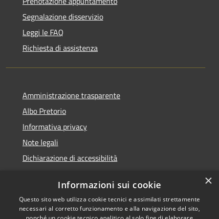
Prenotazione appuntamento
Segnalazione disservizio
Leggi le FAQ
Richiesta di assistenza
Amministrazione trasparente
Albo Pretorio
Informativa privacy
Note legali
Dichiarazione di accessibilità
×
Informazioni sui cookie
Questo sito web utilizza cookie tecnici e assimilati strettamente
RSS
Copyright © 2026 • Comune di
necessari al corretto funzionamento e alla navigazione del sito,
Accessibilità
Veduggio con Colzano •
nonché un cookie tecnico analitico al solo fine di elaborare