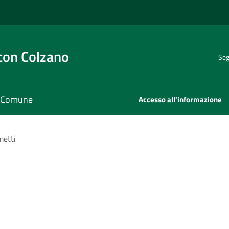
con Colzano
Seg
il Comune
Accesso all'informazione
metti