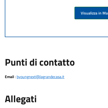
Visualizza in M
Punti di contatto
Email
:
byoungnext@lagrandecasa.it
Allegati