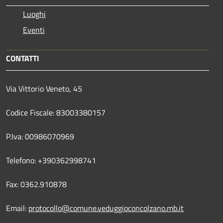
Luoghi
Eventi
CONTATTI
Via Vittorio Veneto, 45
Codice Fiscale: 83003380157
P.Iva: 00986070969
Telefono: +390362998741
Fax: 0362.910878
Email:
protocollo@comune.veduggioconcolzano.mb.it