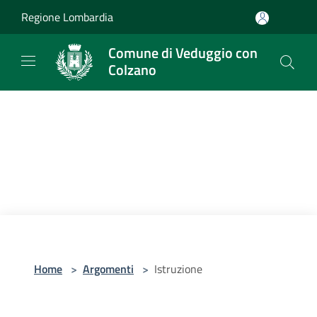
Salta al contenuto principale
Regione Lombardia
Comune di Veduggio con
Colzano
Home
>
Argomenti
>
Istruzione