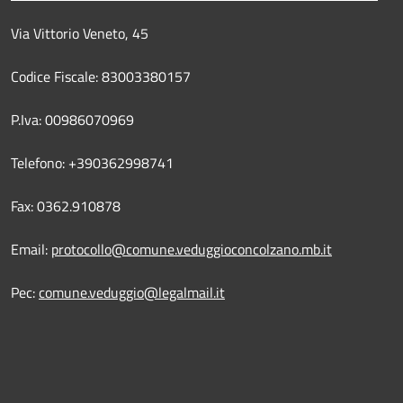
Via Vittorio Veneto, 45
Codice Fiscale: 83003380157
P.Iva: 00986070969
Telefono: +390362998741
Fax: 0362.910878
Email:
protocollo@comune.veduggioconcolzano.mb.it
Pec:
comune.veduggio@legalmail.it