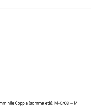
)
emminile Coppie (somma età): M-0/89 – M