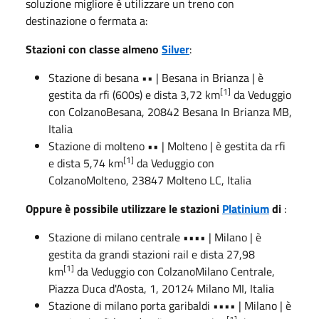
soluzione migliore è utilizzare un treno con
destinazione o fermata a:
Stazioni con classe almeno
Silver
:
Stazione di
besana
••
| Besana in Brianza | è
[1]
gestita da rfi (600s) e dista 3,72 km
da Veduggio
con Colzano
Besana, 20842 Besana In Brianza MB,
Italia
Stazione di
molteno
••
| Molteno | è gestita da rfi
[1]
e dista 5,74 km
da Veduggio con
Colzano
Molteno, 23847 Molteno LC, Italia
Oppure è possibile utilizzare le stazioni
Platinium
di
:
Stazione di
milano centrale
••••
| Milano | è
gestita da grandi stazioni rail e dista 27,98
[1]
km
da Veduggio con Colzano
Milano Centrale,
Piazza Duca d'Aosta, 1, 20124 Milano MI, Italia
Stazione di
milano porta garibaldi
••••
| Milano | è