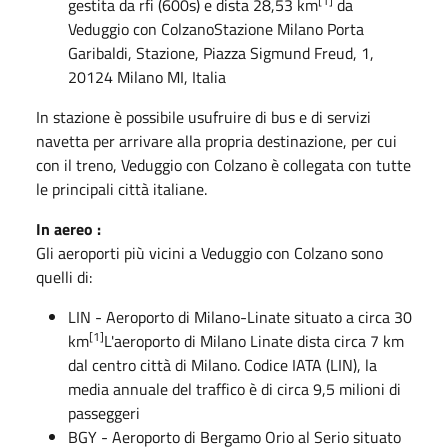
[1]
gestita da rfi (600s) e dista 28,53 km
da
Veduggio con Colzano
Stazione Milano Porta
Garibaldi, Stazione, Piazza Sigmund Freud, 1,
20124 Milano MI, Italia
In stazione è possibile usufruire di bus e di servizi
navetta per arrivare alla propria destinazione, per cui
con il treno, Veduggio con Colzano è collegata con tutte
le principali città italiane.
In aereo :
Gli aeroporti più vicini a Veduggio con Colzano sono
quelli di:
LIN
-
Aeroporto di Milano-Linate
situato a circa 30
[1]
km
L'aeroporto di Milano Linate dista circa 7 km
dal centro città di Milano. Codice IATA (LIN), la
media annuale del traffico è di circa 9,5 milioni di
passeggeri
BGY
-
Aeroporto di Bergamo Orio al Serio
situato