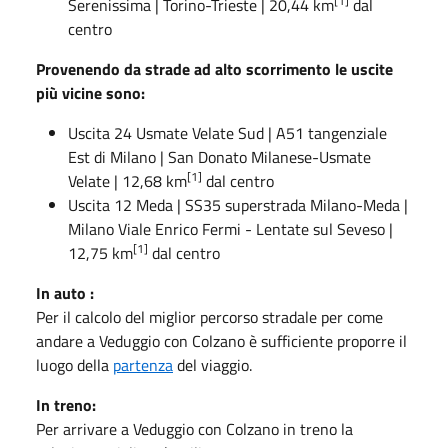
[1]
Serenissima
| Torino-Trieste | 20,44 km
dal
centro
Provenendo da strade ad alto scorrimento le uscite
più vicine sono:
Uscita
24 Usmate Velate Sud
|
A51
tangenziale
Est di Milano
| San Donato Milanese-Usmate
[1]
Velate | 12,68 km
dal centro
Uscita
12 Meda
|
SS35
superstrada Milano-Meda
|
Milano Viale Enrico Fermi - Lentate sul Seveso |
[1]
12,75 km
dal centro
In auto :
Per il calcolo del miglior percorso stradale per come
andare a Veduggio con Colzano è sufficiente proporre il
luogo della
partenza
del viaggio.
In treno:
Per arrivare a Veduggio con Colzano in treno la