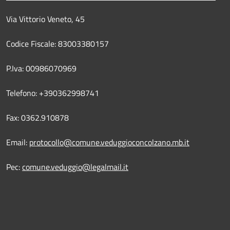
Via Vittorio Veneto, 45
Codice Fiscale: 83003380157
P.Iva: 00986070969
Telefono: +390362998741
Fax: 0362.910878
Email:
protocollo@comune.veduggioconcolzano.mb.it
Pec:
comune.veduggio@legalmail.it