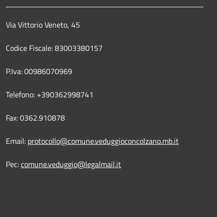
Via Vittorio Veneto, 45
Codice Fiscale: 83003380157
P.Iva: 00986070969
Telefono: +390362998741
Fax: 0362.910878
Email:
protocollo@comune.veduggioconcolzano.mb.it
Pec:
comune.veduggio@legalmail.it