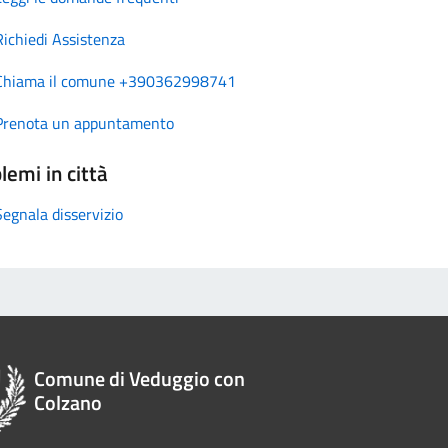
Richiedi Assistenza
Chiama il comune +390362998741
Prenota un appuntamento
lemi in città
Segnala disservizio
Comune di Veduggio con
Colzano