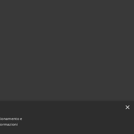
×
nzionamento e
nformazioni