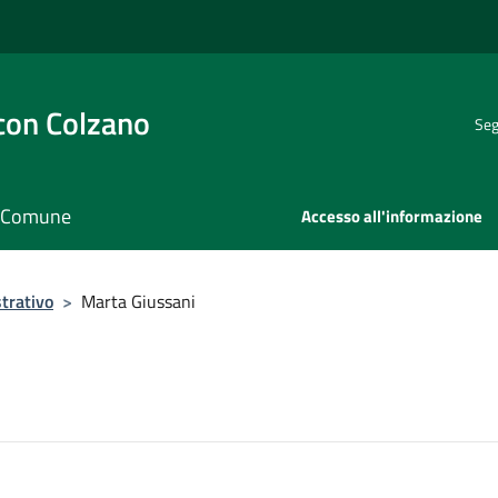
con Colzano
Seg
il Comune
Accesso all'informazione
trativo
>
Marta Giussani