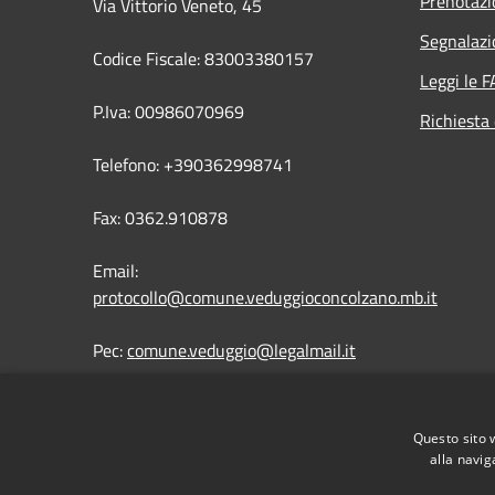
Prenotaz
Via Vittorio Veneto, 45
Segnalazi
Codice Fiscale: 83003380157
Leggi le 
P.Iva: 00986070969
Richiesta 
Telefono: +390362998741
Fax: 0362.910878
Email:
protocollo@comune.veduggioconcolzano.mb.it
Pec:
comune.veduggio@legalmail.it
Questo sito 
alla navig