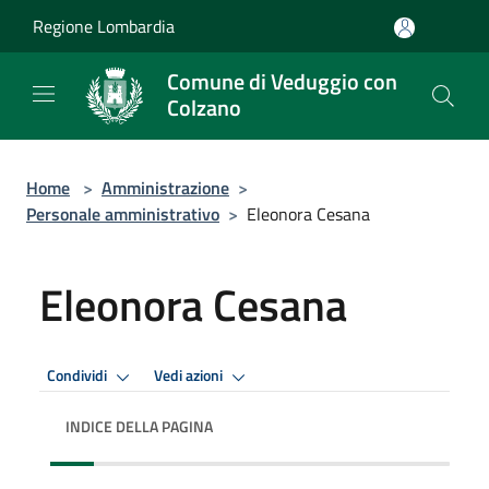
Salta al contenuto principale
Regione Lombardia
Comune di Veduggio con
Colzano
Home
>
Amministrazione
>
Personale amministrativo
>
Eleonora Cesana
Eleonora Cesana
Condividi
Vedi azioni
INDICE DELLA PAGINA