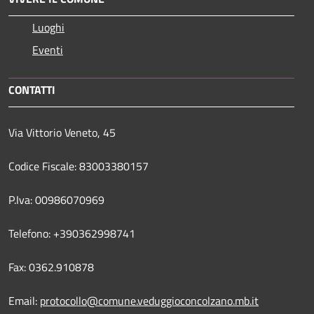
Luoghi
Eventi
CONTATTI
Via Vittorio Veneto, 45
Codice Fiscale: 83003380157
P.Iva: 00986070969
Telefono: +390362998741
Fax: 0362.910878
Email:
protocollo@comune.veduggioconcolzano.mb.it