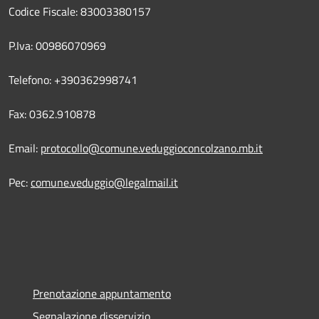
Codice Fiscale: 83003380157
P.Iva: 00986070969
Telefono: +390362998741
Fax: 0362.910878
Email:
protocollo@comune.veduggioconcolzano.mb.it
Pec:
comune.veduggio@legalmail.it
Prenotazione appuntamento
Segnalazione disservizio