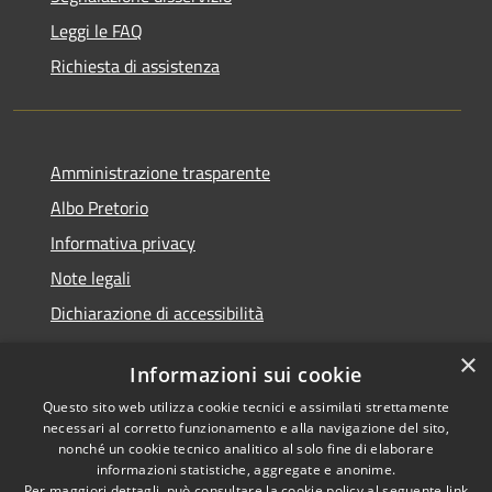
Leggi le FAQ
Richiesta di assistenza
Amministrazione trasparente
Albo Pretorio
Informativa privacy
Note legali
Dichiarazione di accessibilità
×
Informazioni sui cookie
Questo sito web utilizza cookie tecnici e assimilati strettamente
RSS
Copyright © 2026 • Comune di
necessari al corretto funzionamento e alla navigazione del sito,
Accessibilità
Veduggio con Colzano •
nonché un cookie tecnico analitico al solo fine di elaborare
informazioni statistiche, aggregate e anonime.
Privacy
Municipium
Powered by
•
Per maggiori dettagli, può consultare la cookie policy al seguente
link