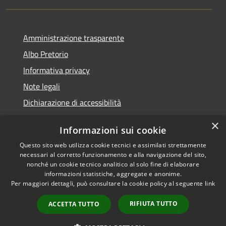
Amministrazione trasparente
Albo Pretorio
Informativa privacy
Note legali
Dichiarazione di accessibilità
×
Informazioni sui cookie
Questo sito web utilizza cookie tecnici e assimilati strettamente
RSS
Copyright © 2026 • Comune di
necessari al corretto funzionamento e alla navigazione del sito,
Accessibilità
Veduggio con Colzano •
nonché un cookie tecnico analitico al solo fine di elaborare
informazioni statistiche, aggregate e anonime.
Privacy
Municipium
Powered by
•
Per maggiori dettagli, può consultare la cookie policy al seguente
link
Cookie
Accesso redazione
Mappa del sito
RIFIUTA TUTTO
ACCETTA TUTTO
Segnalazioni di non