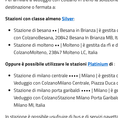
destinazione o fermata a:
Stazioni con classe almeno
Silver
:
Stazione di
besana
••
| Besana in Brianza | è gestita 
con Colzano
Besana, 20842 Besana In Brianza MB, It
Stazione di
molteno
••
| Molteno | è gestita da rfi e 
Colzano
Molteno, 23847 Molteno LC, Italia
Oppure è possibile utilizzare le stazioni
Platinium
di
:
Stazione di
milano centrale
••••
| Milano | è gestita 
Veduggio con Colzano
Milano Centrale, Piazza Duca d
Stazione di
milano porta garibaldi
••••
| Milano | è g
Veduggio con Colzano
Stazione Milano Porta Garibal
Milano MI, Italia
In stazione è possibile usufruire di bus e di servizi navett