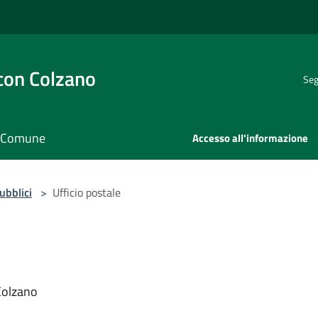
con Colzano
Seg
il Comune
Accesso all'informazione
pubblici
>
Ufficio postale
Colzano