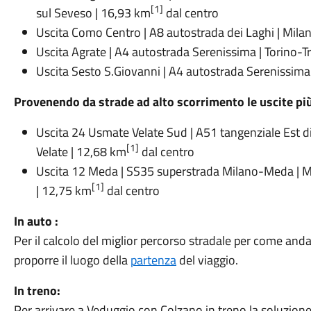
[1]
sul Seveso | 16,93 km
dal centro
Uscita
Como Centro
|
A8
autostrada dei Laghi
| Mila
Uscita
Agrate
|
A4
autostrada Serenissima
| Torino-T
Uscita
Sesto S.Giovanni
|
A4
autostrada Serenissima
Provenendo da strade ad alto scorrimento le uscite più
Uscita
24 Usmate Velate Sud
|
A51
tangenziale Est d
[1]
Velate | 12,68 km
dal centro
Uscita
12 Meda
|
SS35
superstrada Milano-Meda
| M
[1]
| 12,75 km
dal centro
In auto :
Per il calcolo del miglior percorso stradale per come and
proporre il luogo della
partenza
del viaggio.
In treno:
Per arrivare a Veduggio con Colzano in treno la soluzione