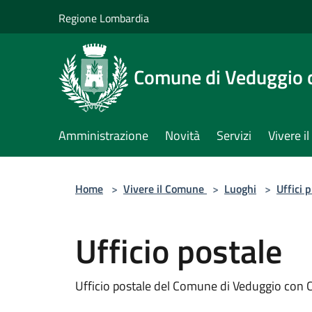
Salta al contenuto principale
Regione Lombardia
Comune di Veduggio 
Amministrazione
Novità
Servizi
Vivere 
Home
>
Vivere il Comune
>
Luoghi
>
Uffici 
Ufficio postale
Ufficio postale del Comune di Veduggio con 