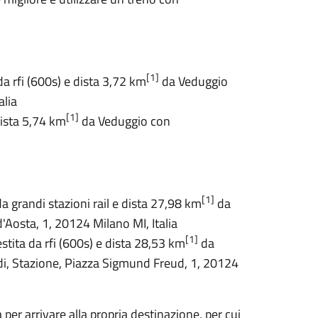
[1]
da rfi (600s) e dista 3,72 km
da Veduggio
alia
[1]
dista 5,74 km
da Veduggio con
[1]
da grandi stazioni rail e dista 27,98 km
da
'Aosta, 1, 20124 Milano MI, Italia
[1]
estita da rfi (600s) e dista 28,53 km
da
di, Stazione, Piazza Sigmund Freud, 1, 20124
a per arrivare alla propria destinazione, per cui