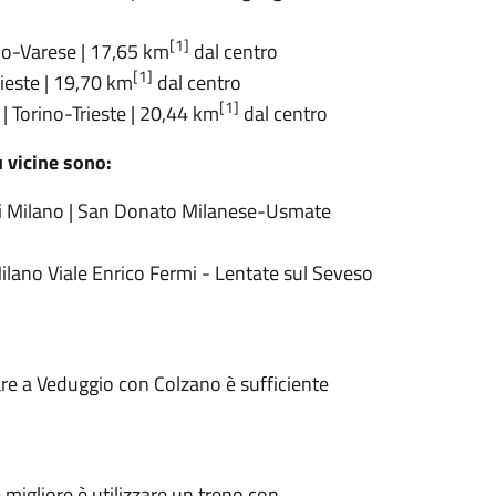
[1]
no-Varese | 17,65 km
dal centro
[1]
rieste | 19,70 km
dal centro
[1]
| Torino-Trieste | 20,44 km
dal centro
 vicine sono:
i Milano
| San Donato Milanese-Usmate
ilano Viale Enrico Fermi - Lentate sul Seveso
are a Veduggio con Colzano è sufficiente
 migliore è utilizzare un treno con