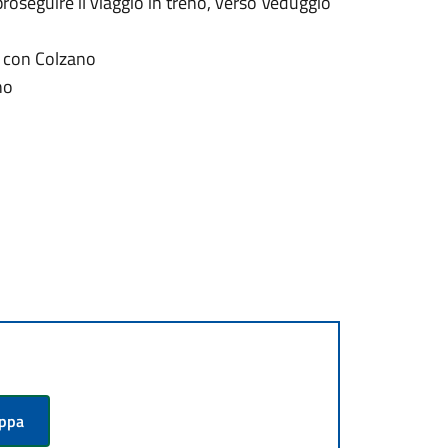
ì proseguire il viaggio in treno, verso Veduggio
o con Colzano
no
appa