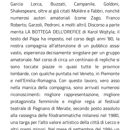
Garcia Lorca, Buzzati, Campanile, Goldoni,
Shakespeare, oltre ai già citati Molière e Fabbri, nonché
numerosi autori amatoriali (come Zago, Franco
Roberto, Garzoli, Pedroni, e molti altri). Discorso a parte
merita LA BOTTEGA DELL’OREFICE di Karol Wojtyla; il
testo del Papa ha imposto, nel corso degli anni ’80, la
nostra compagnia all’attenzione di un pubblico assai
vasto, esperienza decisamente singolare per un gruppo
amatoriale. Nel corso di circa un centinaio di repliche si
sono toccate piazze in quasi tutte le province
lombarde, con qualche puntata nel Veneto, in Piemonte
e nell’Emilia-Romagna. Con questo lavoro, vero asso
nella manica della compagnia, sono arrivati numerosi
riconoscimenti: migliore rappresentazione, migliore
protagonista femminile e miglior regia al festival
teatrale di Pagnano di Merate, secondo posto assoluto
alla rassegna delle filodrammatiche milanesi nel 1980,
una targa per l’alto valore artistico della città di Lecco e
altri premi minori. Nel mese di settembre del 1994 un