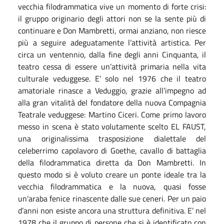
vecchia filodrammatica vive un momento di forte crisi:
il gruppo originario degli attori non se la sente più di
continuare e Don Mambretti, ormai anziano, non riesce
più a seguire adeguatamente l’attività artistica. Per
circa un ventennio, dalla fine degli anni Cinquanta, il
teatro cessa di essere un’attività primaria nella vita
culturale veduggese. E’ solo nel 1976 che il teatro
amatoriale rinasce a Veduggio, grazie all’impegno ad
alla gran vitalità del fondatore della nuova Compagnia
Teatrale veduggese: Martino Ciceri. Come primo lavoro
messo in scena è stato volutamente scelto EL FAUST,
una originalissima trasposizione dialettale del
celeberrimo capolavoro di Goethe, cavallo di battaglia
della filodrammatica diretta da Don Mambretti. In
questo modo si è voluto creare un ponte ideale tra la
vecchia filodrammatica e la nuova, quasi fosse
un’araba fenice rinascente dalle sue ceneri. Per un paio
d’anni non esiste ancora una struttura definitiva. E’ nel
1978 che il gruppo di persone che si è identificato con