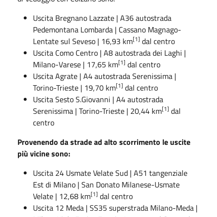
Uscita
Bregnano Lazzate
|
A36
autostrada
Pedemontana Lombarda
| Cassano Magnago-
[1]
Lentate sul Seveso | 16,93 km
dal centro
Uscita
Como Centro
|
A8
autostrada dei Laghi
|
[1]
Milano-Varese | 17,65 km
dal centro
Uscita
Agrate
|
A4
autostrada Serenissima
|
[1]
Torino-Trieste | 19,70 km
dal centro
Uscita
Sesto S.Giovanni
|
A4
autostrada
[1]
Serenissima
| Torino-Trieste | 20,44 km
dal
centro
Provenendo da strade ad alto scorrimento le uscite
più vicine sono:
Uscita
24 Usmate Velate Sud
|
A51
tangenziale
Est di Milano
| San Donato Milanese-Usmate
[1]
Velate | 12,68 km
dal centro
Uscita
12 Meda
|
SS35
superstrada Milano-Meda
|