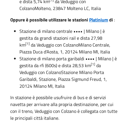
[1]
e dista 5,74 km
da Veduggio con
Colzano
Molteno, 23847 Molteno LC, Italia
Oppure è possibile utilizzare le stazioni
Platinium
di
:
Stazione di
milano centrale
••••
| Milano | è
gestita da grandi stazioni rail e dista 27,98
[1]
km
da Veduggio con Colzano
Milano Centrale,
Piazza Duca d'Aosta, 1, 20124 Milano MI, Italia
Stazione di
milano porta garibaldi
••••
| Milano | è
[1]
gestita da rfi (600s) e dista 28,53 km
da
Veduggio con Colzano
Stazione Milano Porta
Garibaldi, Stazione, Piazza Sigmund Freud, 1,
20124 Milano MI, Italia
In stazione è possibile usufruire di bus e di servizi
navetta per arrivare alla propria destinazione, per cui
con il treno, Veduggio con Colzano è collegata con tutte
le principali città italiane.