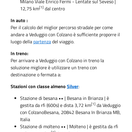
Milano Viale Enrico Fermi - Lentate sul Seveso |
[1]
12,75 km
dal centro
In auto :
Per il calcolo del miglior percorso stradale per come
andare a Veduggio con Colzano è sufficiente proporre il
luogo della
partenza
del viaggio.
In treno:
Per arrivare a Veduggio con Colzano in treno la
soluzione migliore è utilizzare un treno con
destinazione o fermata a:
Stazioni con classe almeno
Silver
:
Stazione di
besana
••
| Besana in Brianza | è
[1]
gestita da rfi (600s) e dista 3,72 km
da Veduggio
con Colzano
Besana, 20842 Besana In Brianza MB,
Italia
Stazione di
molteno
••
| Molteno | è gestita da rfi