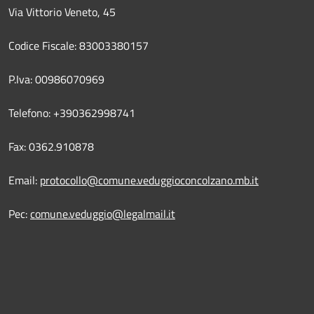
Via Vittorio Veneto, 45
Codice Fiscale: 83003380157
P.Iva: 00986070969
Telefono: +390362998741
Fax: 0362.910878
Email:
protocollo@comune.veduggioconcolzano.mb.it
Pec:
comune.veduggio@legalmail.it