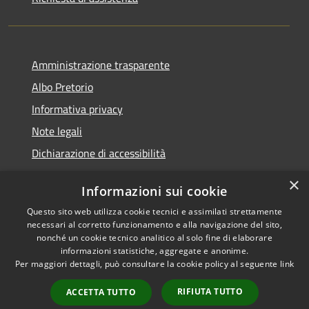
Amministrazione trasparente
Albo Pretorio
Informativa privacy
Note legali
Dichiarazione di accessibilità
×
Informazioni sui cookie
Questo sito web utilizza cookie tecnici e assimilati strettamente
RSS
Copyright © 2026 • Comune di
necessari al corretto funzionamento e alla navigazione del sito,
Accessibilità
Veduggio con Colzano •
nonché un cookie tecnico analitico al solo fine di elaborare
informazioni statistiche, aggregate e anonime.
Privacy
Municipium
Powered by
•
Per maggiori dettagli, può consultare la cookie policy al seguente
link
Cookie
Accesso redazione
Mappa del sito
RIFIUTA TUTTO
ACCETTA TUTTO
Segnalazioni di non