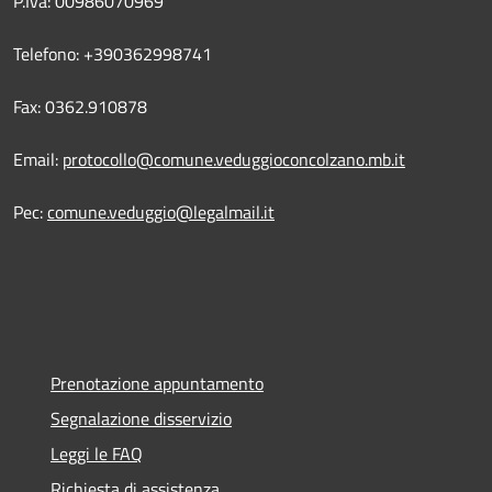
P.Iva: 00986070969
Telefono: +390362998741
Fax: 0362.910878
Email:
protocollo@comune.veduggioconcolzano.mb.it
Pec:
comune.veduggio@legalmail.it
Prenotazione appuntamento
Segnalazione disservizio
Leggi le FAQ
Richiesta di assistenza