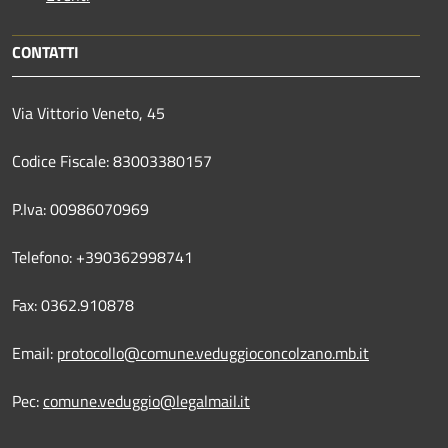
CONTATTI
Via Vittorio Veneto, 45
Codice Fiscale: 83003380157
P.Iva: 00986070969
Telefono: +390362998741
Fax: 0362.910878
Email:
protocollo@comune.veduggioconcolzano.mb.it
Pec:
comune.veduggio@legalmail.it