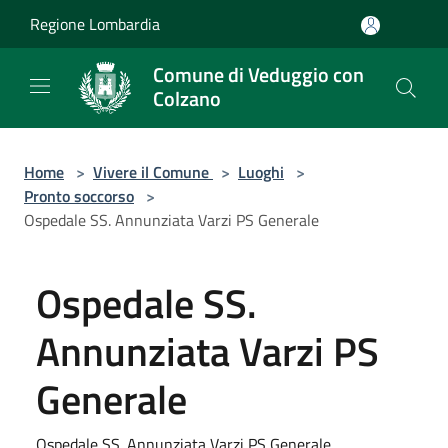
Salta al contenuto principale
Regione Lombardia
Comune di Veduggio con
Colzano
Home
>
Vivere il Comune
>
Luoghi
>
Pronto soccorso
>
Ospedale SS. Annunziata Varzi PS Generale
Ospedale SS.
Annunziata Varzi PS
Generale
Ospedale SS. Annunziata Varzi PS Generale