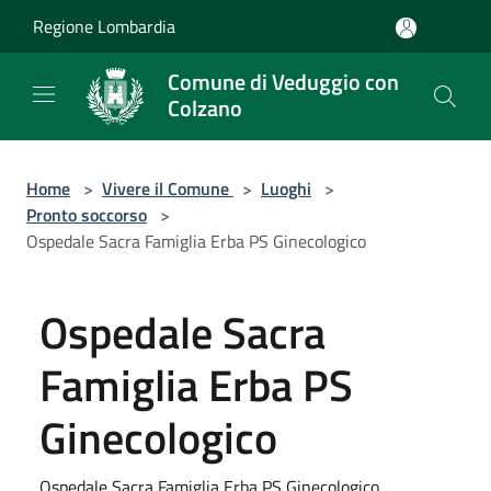
Salta al contenuto principale
Regione Lombardia
Comune di Veduggio con
Colzano
Home
>
Vivere il Comune
>
Luoghi
>
Pronto soccorso
>
Ospedale Sacra Famiglia Erba PS Ginecologico
Ospedale Sacra
Famiglia Erba PS
Ginecologico
Ospedale Sacra Famiglia Erba PS Ginecologico