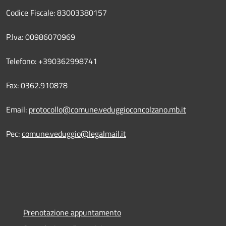
Codice Fiscale: 83003380157
P.Iva: 00986070969
Telefono: +390362998741
Fax: 0362.910878
Email:
protocollo@comune.veduggioconcolzano.mb.it
Pec:
comune.veduggio@legalmail.it
Prenotazione appuntamento