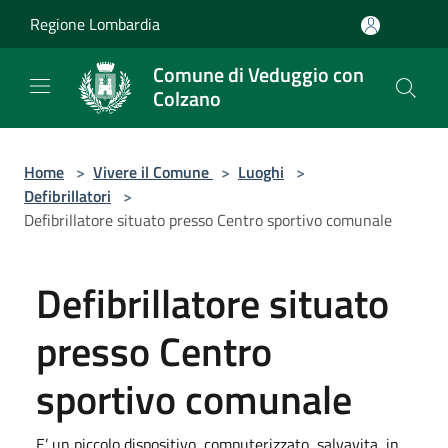
Salta al contenuto principale
Regione Lombardia
Comune di Veduggio con
Colzano
Home
>
Vivere il Comune
>
Luoghi
>
Defibrillatori
>
Defibrillatore situato presso Centro sportivo comunale
Defibrillatore situato
presso Centro
sportivo comunale
E’ un piccolo dispositivo, computerizzato, salvavita, in