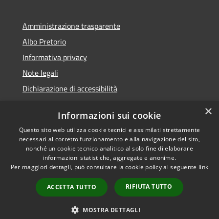
Amministrazione trasparente
Albo Pretorio
Informativa privacy
Note legali
Dichiarazione di accessibilità
×
Informazioni sui cookie
Questo sito web utilizza cookie tecnici e assimilati strettamente
RSS
Copyright © 2026 • Comune di
necessari al corretto funzionamento e alla navigazione del sito,
Accessibilità
Veduggio con Colzano •
nonché un cookie tecnico analitico al solo fine di elaborare
informazioni statistiche, aggregate e anonime.
Privacy
Municipium
Powered by
•
Per maggiori dettagli, può consultare la cookie policy al seguente
link
Cookie
Accesso redazione
Mappa del sito
RIFIUTA TUTTO
ACCETTA TUTTO
Segnalazioni di non
conformità
MOSTRA DETTAGLI