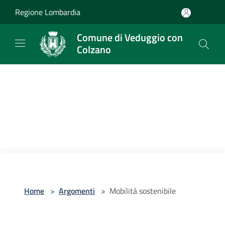
Salta al contenuto principale
Regione Lombardia
Comune di Veduggio con
Colzano
Home
>
Argomenti
>
Mobilità sostenibile