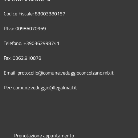
Codice Fiscale: 83003380157
P.Iva: 00986070969
Telefono: +390362998741
Fax: 0362.910878
Email:
protocollo@comune.veduggioconcolzano.mb.it
Pec:
comune.veduggio@legalmail.it
Prenotazione appuntamento