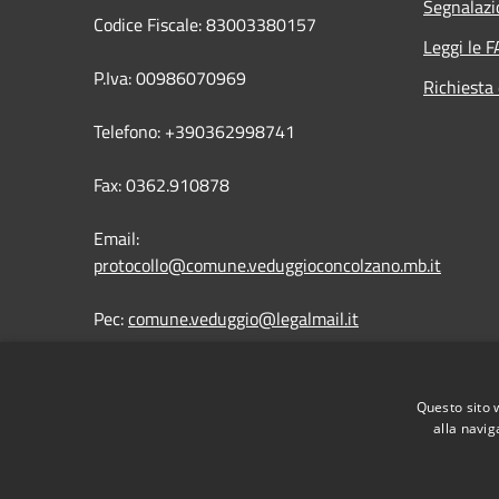
Segnalazi
Codice Fiscale: 83003380157
Leggi le 
P.Iva: 00986070969
Richiesta 
Telefono: +390362998741
Fax: 0362.910878
Email:
protocollo@comune.veduggioconcolzano.mb.it
Pec:
comune.veduggio@legalmail.it
Questo sito 
alla navig