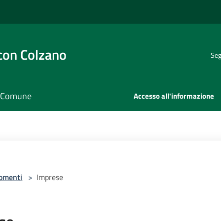
con Colzano
Seg
il Comune
Accesso all'informazione
omenti
>
Imprese