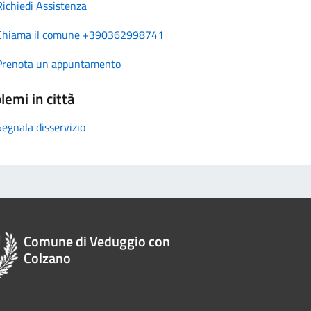
Richiedi Assistenza
Chiama il comune +390362998741
Prenota un appuntamento
lemi in città
Segnala disservizio
Comune di Veduggio con
Colzano