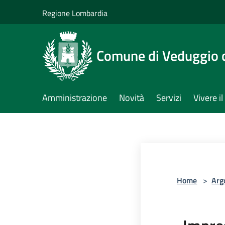
Salta al contenuto principale
Regione Lombardia
Comune di Veduggio 
Amministrazione
Novità
Servizi
Vivere 
Home
>
Arg