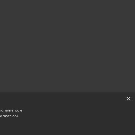
×
nzionamento e
nformazioni