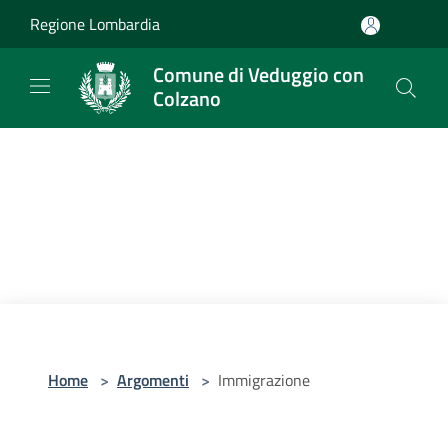
Salta al contenuto principale
Regione Lombardia
Comune di Veduggio con
Colzano
Home
>
Argomenti
>
Immigrazione