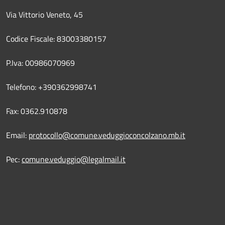
Via Vittorio Veneto, 45
Codice Fiscale: 83003380157
P.Iva: 00986070969
Telefono: +390362998741
Fax: 0362.910878
Email:
protocollo@comune.veduggioconcolzano.mb.it
Pec:
comune.veduggio@legalmail.it