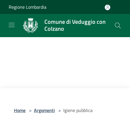
Salta al contenuto principale
Regione Lombardia
Comune di Veduggio con
Colzano
Home
>
Argomenti
>
Igiene pubblica