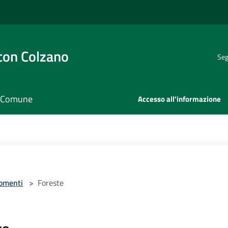
con Colzano
Seg
il Comune
Accesso all'informazione
omenti
>
Foreste