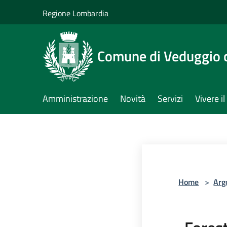
Salta al contenuto principale
Regione Lombardia
Comune di Veduggio 
Amministrazione
Novità
Servizi
Vivere 
Home
>
Arg