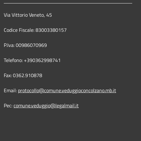
Via Vittorio Veneto, 45
Codice Fiscale: 83003380157
P.Iva: 00986070969
Telefono: +390362998741
Fax: 0362.910878
Email:
protocollo@comune.veduggioconcolzano.mb.it
Pec:
comune.veduggio@legalmail.it