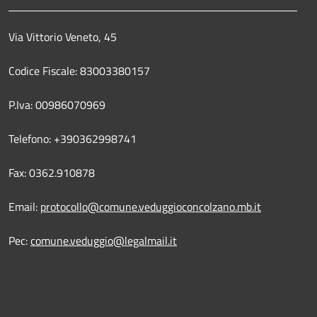
Via Vittorio Veneto, 45
Codice Fiscale: 83003380157
P.Iva: 00986070969
Telefono: +390362998741
Fax: 0362.910878
Email:
protocollo@comune.veduggioconcolzano.mb.it
Pec:
comune.veduggio@legalmail.it