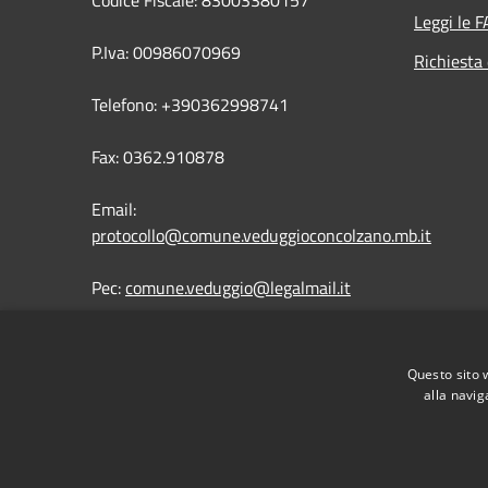
Codice Fiscale: 83003380157
Leggi le 
P.Iva: 00986070969
Richiesta 
Telefono: +390362998741
Fax: 0362.910878
Email:
protocollo@comune.veduggioconcolzano.mb.it
Pec:
comune.veduggio@legalmail.it
Questo sito 
alla navig