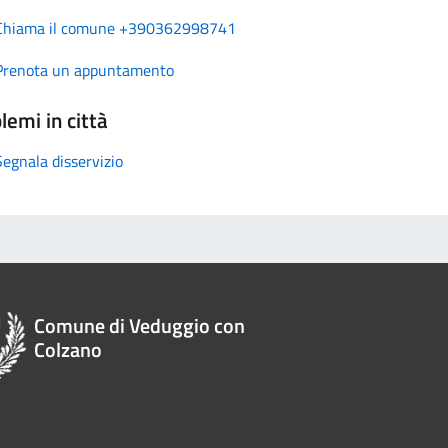
Chiama il comune +390362998741
Prenota un appuntamento
lemi in città
Segnala disservizio
Comune di Veduggio con
Colzano