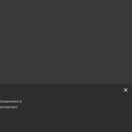
×
nzionamento e
nformazioni