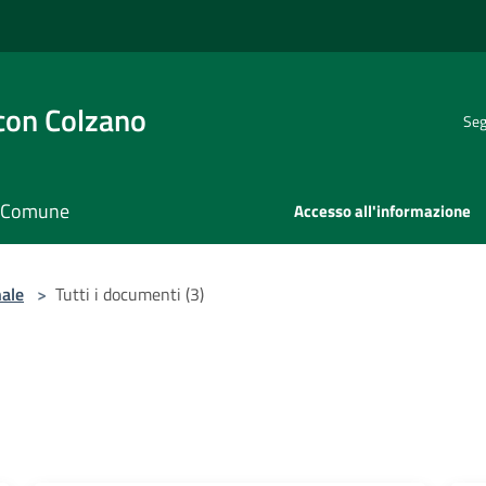
con Colzano
Seg
il Comune
Accesso all'informazione
nale
>
Tutti i documenti (3)