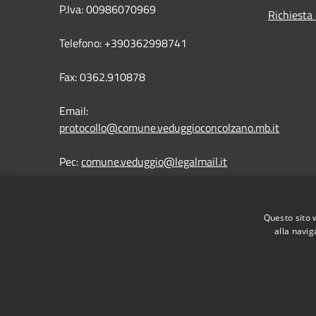
P.Iva: 00986070969
Richiesta 
Telefono: +390362998741
Fax: 0362.910878
Email:
protocollo@comune.veduggioconcolzano.mb.it
Pec:
comune.veduggio@legalmail.it
Questo sito 
alla navig
RSS
Accessibilità
Privacy
Cookie
Mappa de