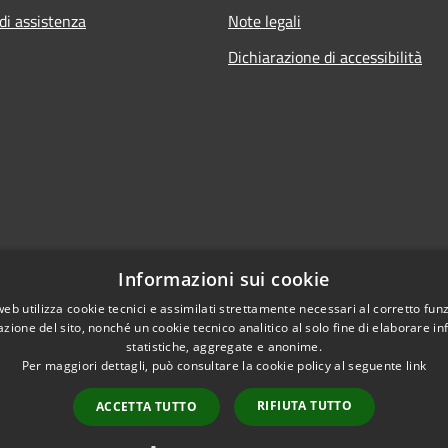
di assistenza
Note legali
Dichiarazione di accessibilità
Informazioni sui cookie
web utilizza cookie tecnici e assimilati strettamente necessari al corretto fu
azione del sito, nonché un cookie tecnico analitico al solo fine di elaborare i
statistiche, aggregate e anonime.
Per maggiori dettagli, può consultare la cookie policy al seguente
link
RIFIUTA TUTTO
ACCETTA TUTTO
l sito
Copyright © 2026 • Comune di V