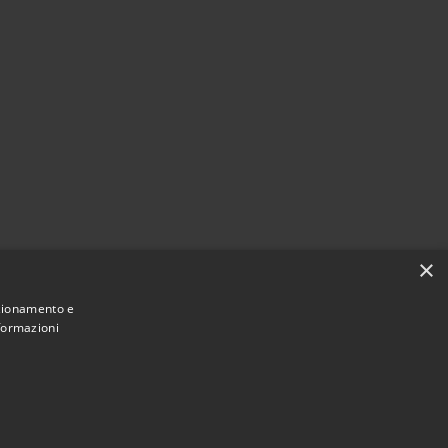
×
nzionamento e
nformazioni
Municipium
Accesso
eduggio con Colzano • Powered by
•