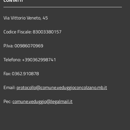
Via Vittorio Veneto, 45
Codice Fiscale: 83003380157
P.Iva: 00986070969
Telefono: +390362998741
Fax: 0362.910878
Email:
protocollo@comune.veduggioconcolzano.mb.it
Pec:
comune.veduggio@legalmail.it