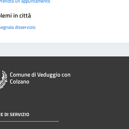
Prenota un appuntamento
lemi in città
Segnala disservizio
Comune di Veduggio con
Colzano
E DI SERVIZIO