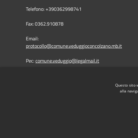
Telefono: +390362998741
Fax: 0362.910878
Email:
protocollo@comune.veduggioconcolzano.mb.it
Pec:
comune.veduggio@legalmail.it
Questo sito 
alla navig
RSS
Accessibilità
Privacy
Cookie
Mappa de
Segnalazioni di non conformità