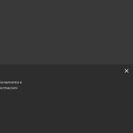
×
nzionamento e
nformazioni
Municipium
Accesso
eduggio con Colzano • Powered by
•
redazione