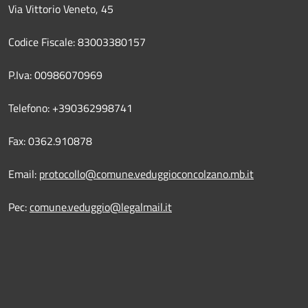
Via Vittorio Veneto, 45
Codice Fiscale: 83003380157
P.Iva: 00986070969
Telefono: +390362998741
Fax: 0362.910878
Email:
protocollo@comune.veduggioconcolzano.mb.it
Pec:
comune.veduggio@legalmail.it