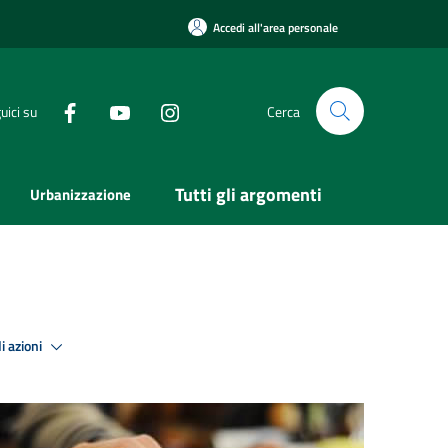
Accedi all'area personale
uici su
Cerca
Tutti gli argomenti
Urbanizzazione
i azioni