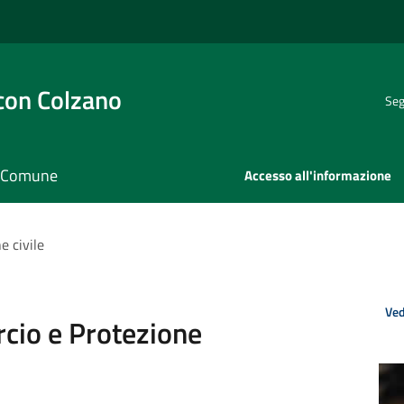
con Colzano
Seg
il Comune
Accesso all'informazione
e civile
Ved
cio e Protezione