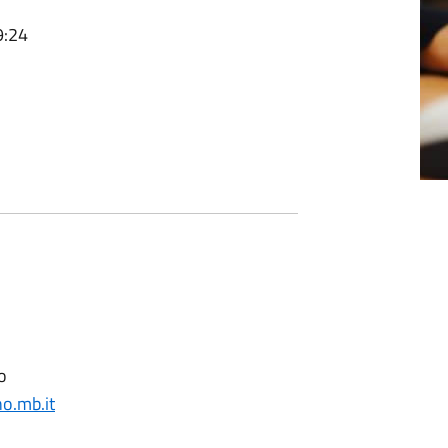
9:24
o
o.mb.it