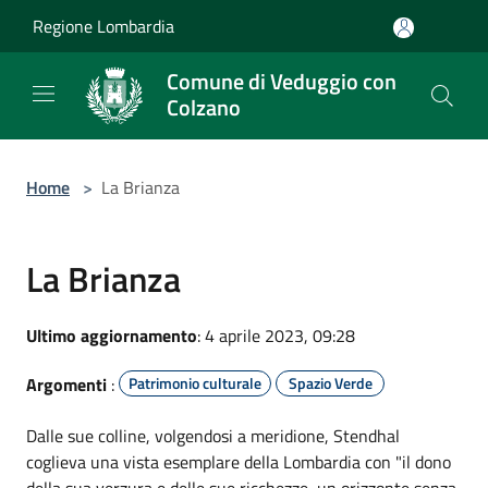
Salta al contenuto principale
Regione Lombardia
Comune di Veduggio con
Colzano
Home
>
La Brianza
La Brianza
Ultimo aggiornamento
: 4 aprile 2023, 09:28
Argomenti
:
Patrimonio culturale
Spazio Verde
Dalle sue colline, volgendosi a meridione, Stendhal
coglieva una vista esemplare della Lombardia con "il dono
della sua verzura e delle sue ricchezze, un orizzonte senza