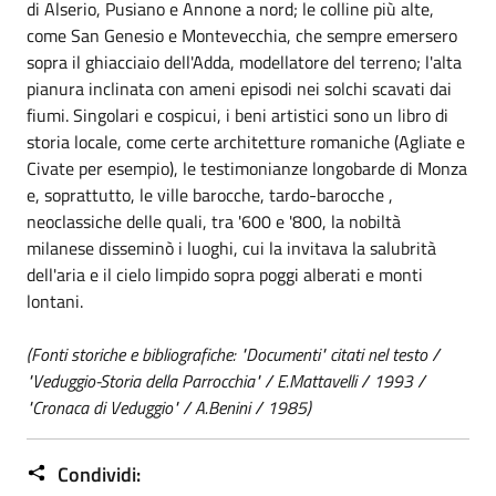
di Alserio, Pusiano e Annone a nord; le colline più alte,
come San Genesio e Montevecchia, che sempre emersero
sopra il ghiacciaio dell'Adda, modellatore del terreno; l'alta
pianura inclinata con ameni episodi nei solchi scavati dai
fiumi. Singolari e cospicui, i beni artistici sono un libro di
storia locale, come certe architetture romaniche (Agliate e
Civate per esempio), le testimonianze longobarde di Monza
e, soprattutto, le ville barocche, tardo-barocche ,
neoclassiche delle quali, tra '600 e '800, la nobiltà
milanese disseminò i luoghi, cui la invitava la salubrità
dell'aria e il cielo limpido sopra poggi alberati e monti
lontani.
(Fonti storiche e bibliografiche: "Documenti" citati nel testo /
"Veduggio-Storia della Parrocchia" / E.Mattavelli / 1993 /
"Cronaca di Veduggio" / A.Benini / 1985)
Condividi: