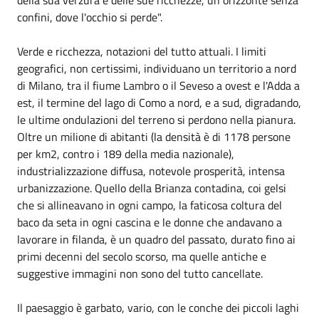
confini, dove l'occhio si perde".
Verde e ricchezza, notazioni del tutto attuali. I limiti
geografici, non certissimi, individuano un territorio a nord
di Milano, tra il fiume Lambro o il Seveso a ovest e l'Adda a
est, il termine del lago di Como a nord, e a sud, digradando,
le ultime ondulazioni del terreno si perdono nella pianura.
Oltre un milione di abitanti (la densità è di 1178 persone
per km2, contro i 189 della media nazionale),
industrializzazione diffusa, notevole prosperità, intensa
urbanizzazione. Quello della Brianza contadina, coi gelsi
che si allineavano in ogni campo, la faticosa coltura del
baco da seta in ogni cascina e le donne che andavano a
lavorare in filanda, è un quadro del passato, durato fino ai
primi decenni del secolo scorso, ma quelle antiche e
suggestive immagini non sono del tutto cancellate.
Il paesaggio è garbato, vario, con le conche dei piccoli laghi