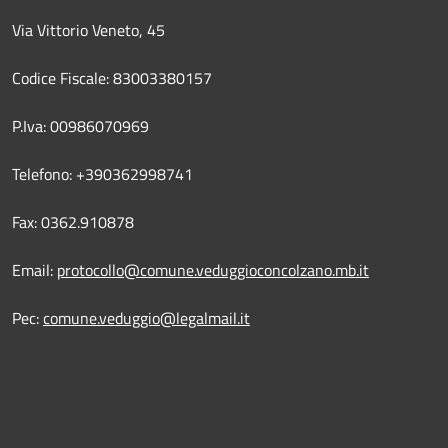
Via Vittorio Veneto, 45
Codice Fiscale: 83003380157
P.Iva: 00986070969
Telefono: +390362998741
Fax: 0362.910878
Email:
protocollo@comune.veduggioconcolzano.mb.it
Pec:
comune.veduggio@legalmail.it