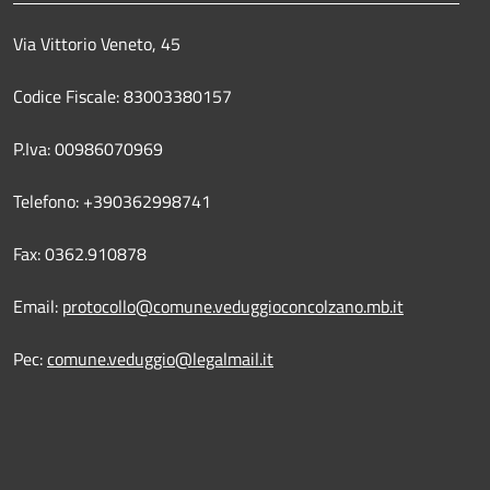
Via Vittorio Veneto, 45
Codice Fiscale: 83003380157
P.Iva: 00986070969
Telefono: +390362998741
Fax: 0362.910878
Email:
protocollo@comune.veduggioconcolzano.mb.it
Pec:
comune.veduggio@legalmail.it