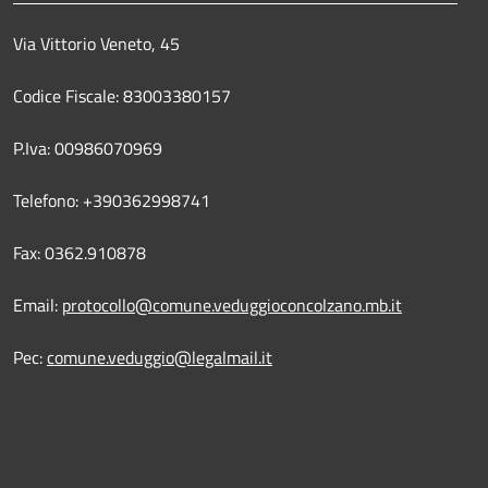
Via Vittorio Veneto, 45
Codice Fiscale: 83003380157
P.Iva: 00986070969
Telefono: +390362998741
Fax: 0362.910878
Email:
protocollo@comune.veduggioconcolzano.mb.it
Pec:
comune.veduggio@legalmail.it