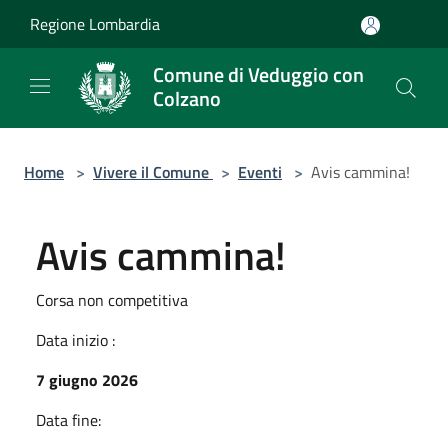
Salta al contenuto principale
Regione Lombardia
Comune di Veduggio con
Colzano
Home
>
Vivere il Comune
>
Eventi
>
Avis cammina!
Avis cammina!
Corsa non competitiva
Data inizio :
7 giugno 2026
Data fine: