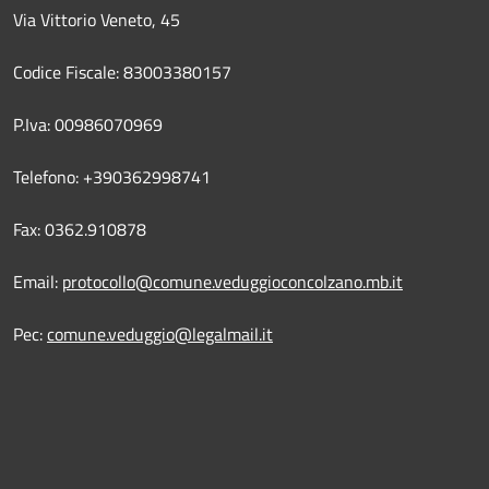
Via Vittorio Veneto, 45
Codice Fiscale: 83003380157
P.Iva: 00986070969
Telefono: +390362998741
Fax: 0362.910878
Email:
protocollo@comune.veduggioconcolzano.mb.it
Pec:
comune.veduggio@legalmail.it