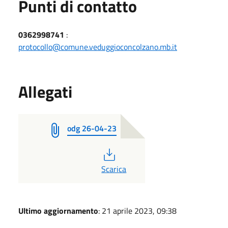
Punti di contatto
0362998741
:
protocollo@comune.veduggioconcolzano.mb.it
Allegati
odg 26-04-23
PDF
Scarica
Ultimo aggiornamento
: 21 aprile 2023, 09:38