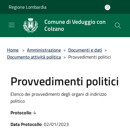
Salta al contenuto principale
Regione Lombardia
Comune di Veduggio con
Colzano
Home
>
Amministrazione
>
Documenti e dati
>
Documento attività politica
>
Provvedimenti politici
Provvedimenti politici
Elenco dei provvedimenti degli organi di indirizzo
politico
Protocollo
: 4
Data Protocollo
: 02/01/2023