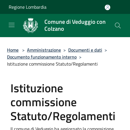
Salta al contenuto principale
Regione Lombardia
Comune di Veduggio con
Colzano
Home
>
Amministrazione
>
Documenti e dati
>
Documento funzionamento interno
>
Istituzione commissione Statuto/Regolamenti
Istituzione
commissione
Statuto/Regolamenti
Il comune di Veduggio ha aggiornato la composizione