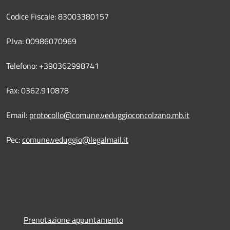
Codice Fiscale: 83003380157
P.Iva: 00986070969
Telefono: +390362998741
Fax: 0362.910878
Email:
protocollo@comune.veduggioconcolzano.mb.it
Pec:
comune.veduggio@legalmail.it
Prenotazione appuntamento